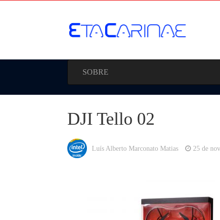
SOBRE
DJI Tello 02
Luís Alberto Marconato Matias
25 de no