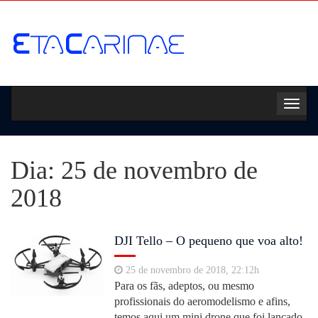
Toggl
navig
Dia:
25 de novembro de
2018
DJI Tello – O pequeno que voa alto!
25 de novembro de 2018, 22:12h
Para os fãs, adeptos, ou mesmo
profissionais do aeromodelismo e afins,
temos aqui um mini drone que foi lançado